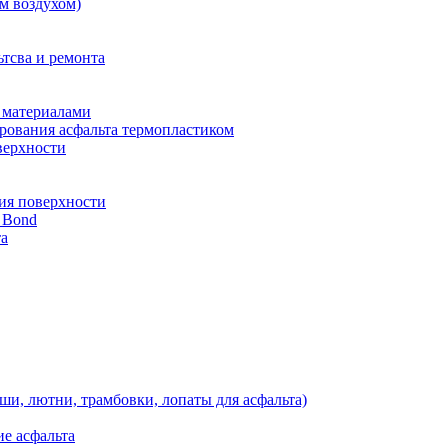
м воздухом)
тсва и ремонта
 материалами
рования асфальта термопластиком
верхности
ия поверхности
 Bond
та
ши, лютни, трамбовки, лопаты для асфальта)
е асфальта