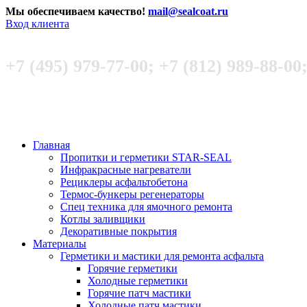
Мы обеспечиваем качество!
mail@sealcoat.ru
Вход клиента
+7 (495) 979-77-00; +7 (812) 989-88-00
Главная
Пропитки и герметики STAR-SEAL
Инфракрасные нагреватели
Рециклеры асфальтобетона
Термос-бункеры регенераторы
Спец техника для ямочного ремонта
Котлы заливщики
Декоративные покрытия
Материалы
Герметики и мастики для ремонта асфальта
Горячие герметики
Холодные герметики
Горячие патч мастики
Холодные патч мастики