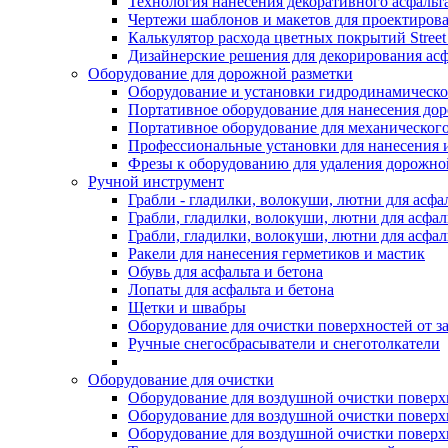
Технология нанесения декоративного асфальт
Чертежи шаблонов и макетов для проектиров
Калькулятор расхода цветных покрытий Street
Дизайнерские решения для декорирования асф
Оборудование для дорожной разметки
Оборудование и установки гидродинамическо
Портативное оборудование для нанесения до
Портативное оборудование для механическог
Профессиональные установки для нанесения 
Фрезы к оборудованию для удаления дорожно
Ручной инструмент
Грабли - гладилки, волокуши, лютни для асфа
Грабли, гладилки, волокуши, лютни для асфал
Грабли, гладилки, волокуши, лютни для асф
Ракели для нанесения герметиков и мастик
Обувь для асфальта и бетона
Лопаты для асфальта и бетона
Щетки и швабры
Оборудование для очистки поверхностей от з
Ручные снегосбрасыватели и снеготолкатели
Оборудование для очистки
Оборудование для воздушной очистки поверхно
Оборудование для воздушной очистки поверхно
Оборудование для воздушной очистки поверхн