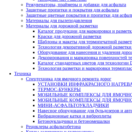
Режувенаторы, праймеры и добавки для асфальта
Защитные пропитки и покрытия для асфальта
Защитные цветные покрытия и пропитки для асфал
Материалы для пылеподавления
Материалы для дорожной разметки
Каталог продукции для маркировки и размет
Краски для дорожной разметки
Шаблоны и макеты для термопечатной размет
Технология декоративной дорожной разметки
Оборудование для нанесения и удаления доро
Декорирования и маркировка поверхностей т
Каталог стандартных цветов для технологии
Технология разметки и маркировки термоплас
Техника
Спецтехника для ямочного ремонта дорог
УСТАНОВКИ ИНФРАКРАСНОГО НАГРЕВ
ТЕРМОС-БУНКЕРЫ
МОБИЛЬНЫЕ КОМПЛЕКСЫ ДЛЯ ЯМОЧНО
МОБИЛЬНЫЕ КОМПЛЕКСЫ ДЛЯ ЯМОЧНО
МИНИ-АСФАЛЬТОУКЛАДЧИКИ
Навесное оборудование для бульдозеров и ав
Вибрационные катки и виброплиты
Бетоноукладчики и бетономешалки
Рециклеры асфальтобетона
Котлы-заливщики и гудронаторы