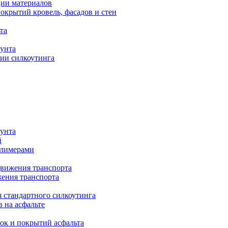
ии материалов
крытий кровель, фасадов и стен
та
рунта
ии силкоутинга
рунта
й
олимерами
движения транспорта
жения транспорта
я стандартного силкоутинга
в на асфальте
ок и покрытий асфальта