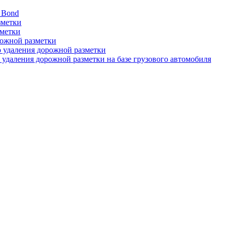
 Bond
зметки
зметки
рожной разметки
о удаления дорожной разметки
 удаления дорожной разметки на базе грузового автомобиля