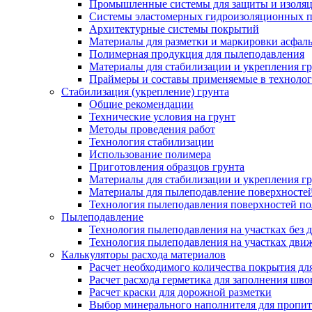
Промышленные системы для защиты и изоляц
Системы эластомерных гидроизоляционных по
Архитектурные системы покрытий
Материалы для разметки и маркировки асфаль
Полимерная продукция для пылеподавления
Материалы для стабилизации и укрепления г
Праймеры и составы применяемые в технолог
Стабилизация (укрепление) грунта
Общие рекомендации
Технические условия на грунт
Методы проведения работ
Технология стабилизации
Использование полимера
Приготовления образцов грунта
Материалы для стабилизации и укрепления г
Материалы для пылеподавление поверхносте
Технология пылеподавления поверхностей п
Пылеподавление
Технология пылеподавления на участках без 
Технология пылеподавления на участках дви
Калькуляторы расхода материалов
Расчет необходимого количества покрытия дл
Расчет расхода герметика для заполнения шво
Расчет краски для дорожной разметки
Выбор минерального наполнителя для пропит