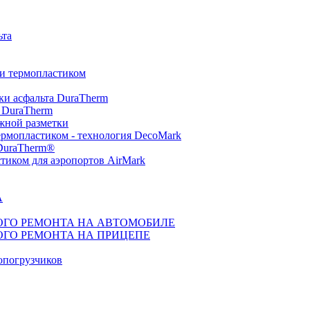
ьта
ки термопластиком
ки асфальта DuraTherm
 DuraTherm
жной разметки
ермопластиком - технология DecoMark
 DuraTherm®
тиком для аэропортов AirMark
А
ГО РЕМОНТА НА АВТОМОБИЛЕ
ГО РЕМОНТА НА ПРИЦЕПЕ
топогрузчиков