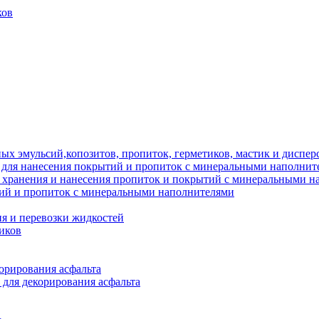
ков
ых эмульсий,копозитов, пропиток, герметиков, мастик и диспер
 для нанесения покрытий и пропиток с минеральными наполнит
я хранения и нанесения пропиток и покрытий с минеральными 
тий и пропиток с минеральными наполнителями
я и перевозки жидкостей
иков
орирования асфальта
 для декорирования асфальта