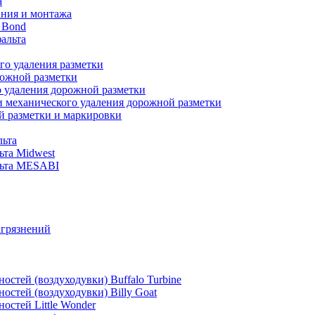
а
ания и монтажа
 Bond
альта
го удаления разметки
рожной разметки
о удаления дорожной разметки
и механического удаления дорожной разметки
й разметки и маркировки
льта
ьта Midwest
альта MESABI
агрязнений
стей (воздуходувки) Buffalo Turbine
стей (воздуходувки) Billy Goat
остей Little Wonder