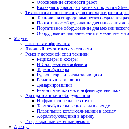
Обоснование стоимости работ
Калькулятор расхода цветных покрытий Street
Технологии нанесения и удаления маркировки и ра
Технология гидродинамического удаления ра
Портативное оборудование для нанесения до
Портативное оборудование для механическог
Оборудование для нанесения и механического
Услуги
Полезная информация
Ямочный ремонт патч мастиками
Ремонт дорожной спец техники
Рециклеры и кохеры
ИК нагреватели асфальта
Термос-бункеры
Гудронаторы и котлы заливщики
Разметочные машины
Демаркировщики
Ремонт миникатков и асфальтоукладчиков
Аренда техники и оборудования
Инфракрасные нагреватели
Термос-бункеры рециклеры в аренду
Плавильные котлы-заливщики в аренду
Асфальтоукладчики в аренду
Инфракрасный ямочный ремонт
Аренда