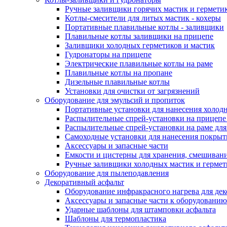
Ручные заливщики горячих мастик и гермети
Котлы-смесители для литых мастик - кохеры
Портативные плавильные котлы - заливщики
Плавильные котлы заливщики на прицепе
Заливщики холодных герметиков и мастик
Гудронаторы на прицепе
Электрические плавильные котлы на раме
Плавильные котлы на пропане
Дизельные плавильные котлы
Установки для очистки от загрязнений
Оборудование для эмульсий и пропиток
Портативные установки для нанесения холодн
Распылительные спрей-установки на прицепе
Распылительные спрей-установки на раме дл
Самоходные установки для нанесения покры
Аксессуары и запасные части
Емкости и цистерны для хранения, смешивани
Ручные заливщики холодных мастик и гермет
Оборудование для пылеподавления
Декоративный асфальт
Оборудование инфракрасного нагрева для дек
Аксессуары и запасные части к оборудованию
Ударные шаблоны для штамповки асфальта
Шаблоны для термопластика