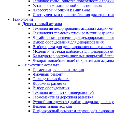
Тепловое копье (очистка поверхностей горячи
Установки механической очистки швов
Аксессуары и опции к Billy Goat
Инструменты и приспособления для строитель
Технологии
Декоративный асфальт
Технология декорирования асфальта жидкими
Технология термомечатной разметки и декори
Дизайнерские решения для декорирования по
Выбор оборудования для декорирования
Выбор цвета для декорирования поверхности
Модели и чертежи шаблонов для декорирован
Калькулятор расхода цветных покрытий Street
Декоративные(цветные) покрытия для асфаль
Силкоутинг асфальта
Герметизация швов и трещин
Ямочный ремонт
Силкоутинг асфальта
Дорожная разметка
Выбор оборудования
Технологии очистки поверхностей
Термомечатная дорожная разметка
Ручной инструмент (грабли, гладилки, волоку
Декоративный асфальт
Инфракрасный ремонт и термопрофилировани