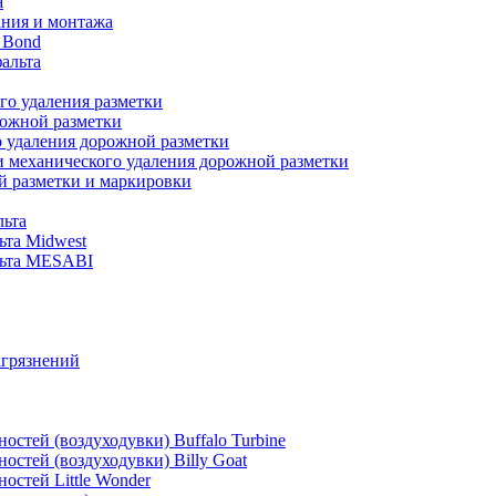
а
ания и монтажа
 Bond
альта
го удаления разметки
рожной разметки
о удаления дорожной разметки
и механического удаления дорожной разметки
й разметки и маркировки
льта
ьта Midwest
альта MESABI
агрязнений
стей (воздуходувки) Buffalo Turbine
стей (воздуходувки) Billy Goat
остей Little Wonder