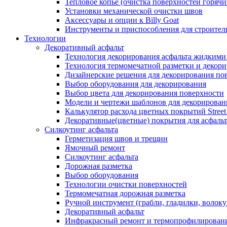
Тепловое копье (очистка поверхностей горячи
Установки механической очистки швов
Аксессуары и опции к Billy Goat
Инструменты и приспособления для строитель
Технологии
Декоративный асфальт
Технология декорирования асфальта жидкими
Технология термомечатной разметки и декори
Дизайнерские решения для декорирования по
Выбор оборудования для декорирования
Выбор цвета для декорирования поверхности
Модели и чертежи шаблонов для декорирован
Калькулятор расхода цветных покрытий Street
Декоративные(цветные) покрытия для асфаль
Силкоутинг асфальта
Герметизация швов и трещин
Ямочный ремонт
Силкоутинг асфальта
Дорожная разметка
Выбор оборудования
Технологии очистки поверхностей
Термомечатная дорожная разметка
Ручной инструмент (грабли, гладилки, волоку
Декоративный асфальт
Инфракрасный ремонт и термопрофилировани