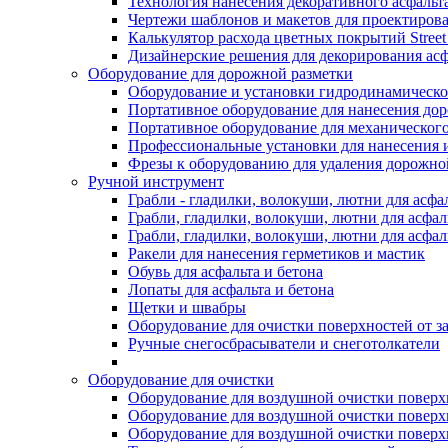
Технология нанесения декоративного асфальт
Чертежи шаблонов и макетов для проектиров
Калькулятор расхода цветных покрытий Street
Дизайнерские решения для декорирования асф
Оборудование для дорожной разметки
Оборудование и установки гидродинамическо
Портативное оборудование для нанесения до
Портативное оборудование для механическог
Профессиональные установки для нанесения 
Фрезы к оборудованию для удаления дорожно
Ручной инструмент
Грабли - гладилки, волокуши, лютни для асфа
Грабли, гладилки, волокуши, лютни для асфал
Грабли, гладилки, волокуши, лютни для асф
Ракели для нанесения герметиков и мастик
Обувь для асфальта и бетона
Лопаты для асфальта и бетона
Щетки и швабры
Оборудование для очистки поверхностей от з
Ручные снегосбрасыватели и снеготолкатели
Оборудование для очистки
Оборудование для воздушной очистки поверхно
Оборудование для воздушной очистки поверхно
Оборудование для воздушной очистки поверхн