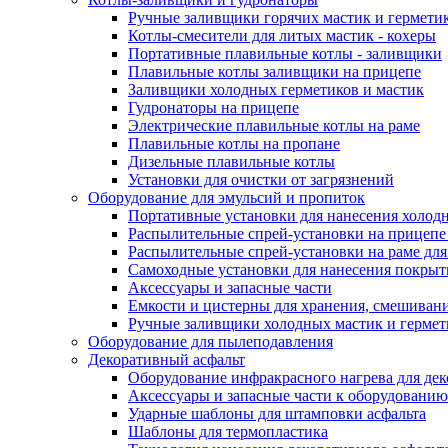
Ручные заливщики горячих мастик и гермети
Котлы-смесители для литых мастик - кохеры
Портативные плавильные котлы - заливщики
Плавильные котлы заливщики на прицепе
Заливщики холодных герметиков и мастик
Гудронаторы на прицепе
Электрические плавильные котлы на раме
Плавильные котлы на пропане
Дизельные плавильные котлы
Установки для очистки от загрязнений
Оборудование для эмульсий и пропиток
Портативные установки для нанесения холодн
Распылительные спрей-установки на прицепе
Распылительные спрей-установки на раме дл
Самоходные установки для нанесения покры
Аксессуары и запасные части
Емкости и цистерны для хранения, смешивани
Ручные заливщики холодных мастик и гермет
Оборудование для пылеподавления
Декоративный асфальт
Оборудование инфракрасного нагрева для дек
Аксессуары и запасные части к оборудованию
Ударные шаблоны для штамповки асфальта
Шаблоны для термопластика