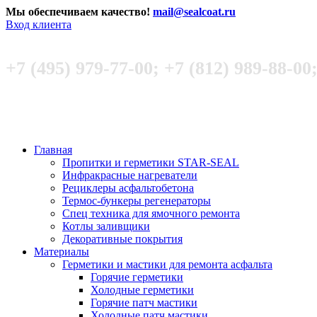
Мы обеспечиваем качество!
mail@sealcoat.ru
Вход клиента
+7 (495) 979-77-00; +7 (812) 989-88-00
Главная
Пропитки и герметики STAR-SEAL
Инфракрасные нагреватели
Рециклеры асфальтобетона
Термос-бункеры регенераторы
Спец техника для ямочного ремонта
Котлы заливщики
Декоративные покрытия
Материалы
Герметики и мастики для ремонта асфальта
Горячие герметики
Холодные герметики
Горячие патч мастики
Холодные патч мастики