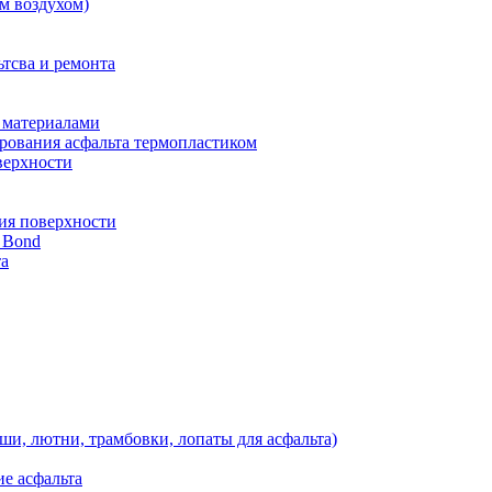
м воздухом)
тсва и ремонта
 материалами
рования асфальта термопластиком
верхности
ия поверхности
 Bond
та
ши, лютни, трамбовки, лопаты для асфальта)
е асфальта