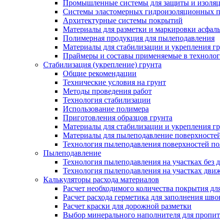
Промышленные системы для защиты и изоляц
Системы эластомерных гидроизоляционных по
Архитектурные системы покрытий
Материалы для разметки и маркировки асфаль
Полимерная продукция для пылеподавления
Материалы для стабилизации и укрепления г
Праймеры и составы применяемые в технолог
Стабилизация (укрепление) грунта
Общие рекомендации
Технические условия на грунт
Методы проведения работ
Технология стабилизации
Использование полимера
Приготовления образцов грунта
Материалы для стабилизации и укрепления г
Материалы для пылеподавление поверхносте
Технология пылеподавления поверхностей п
Пылеподавление
Технология пылеподавления на участках без 
Технология пылеподавления на участках дви
Калькуляторы расхода материалов
Расчет необходимого количества покрытия дл
Расчет расхода герметика для заполнения шво
Расчет краски для дорожной разметки
Выбор минерального наполнителя для пропит