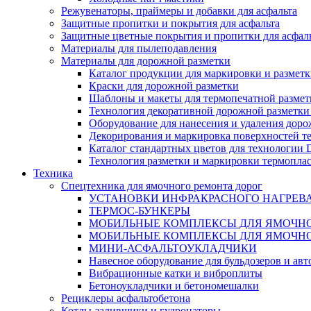
Режувенаторы, праймеры и добавки для асфальта
Защитные пропитки и покрытия для асфальта
Защитные цветные покрытия и пропитки для асфал
Материалы для пылеподавления
Материалы для дорожной разметки
Каталог продукции для маркировки и размет
Краски для дорожной разметки
Шаблоны и макеты для термопечатной размет
Технология декоративной дорожной разметки
Оборудование для нанесения и удаления доро
Декорирования и маркировка поверхностей т
Каталог стандартных цветов для технологии
Технология разметки и маркировки термоплас
Техника
Спецтехника для ямочного ремонта дорог
УСТАНОВКИ ИНФРАКРАСНОГО НАГРЕВ
ТЕРМОС-БУНКЕРЫ
МОБИЛЬНЫЕ КОМПЛЕКСЫ ДЛЯ ЯМОЧНО
МОБИЛЬНЫЕ КОМПЛЕКСЫ ДЛЯ ЯМОЧНО
МИНИ-АСФАЛЬТОУКЛАДЧИКИ
Навесное оборудование для бульдозеров и ав
Вибрационные катки и виброплиты
Бетоноукладчики и бетономешалки
Рециклеры асфальтобетона
Котлы-заливщики и гудронаторы