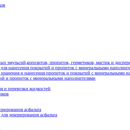
ков
ых эмульсий,копозитов, пропиток, герметиков, мастик и диспер
 для нанесения покрытий и пропиток с минеральными наполнит
я хранения и нанесения пропиток и покрытий с минеральными 
тий и пропиток с минеральными наполнителями
я и перевозки жидкостей
иков
орирования асфальта
 для декорирования асфальта