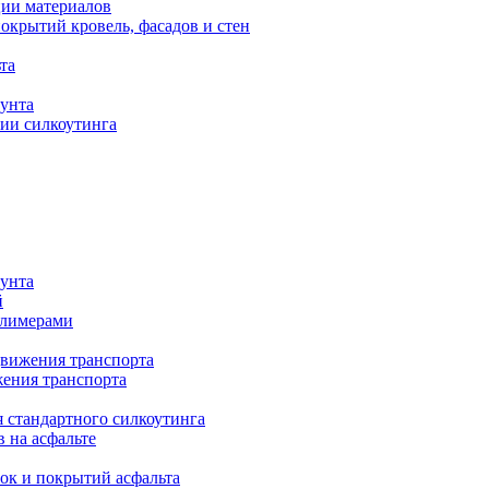
ии материалов
крытий кровель, фасадов и стен
та
рунта
ии силкоутинга
рунта
й
олимерами
движения транспорта
жения транспорта
я стандартного силкоутинга
в на асфальте
ок и покрытий асфальта