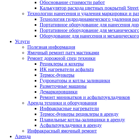
Обоснование стоимости работ
Калькулятор расхода цветных покрытий Street
Технологии нанесения и удаления маркировки и ра
Технология гидродинамического удаления ра
Портативное оборудование для нанесения до
Портативное оборудование для механическог
Оборудование для нанесения и механического
Услуги
Полезная информация
Ямочный ремонт патч мастиками
Ремонт дорожной спец техники
Рециклеры и кохеры
ИК нагреватели асфальта
Термос-бункеры
Гудронаторы и котлы заливщики
Разметочные машины
Демаркировщики
Ремонт миникатков и асфальтоукладчиков
Аренда техники и оборудования
Инфракрасные нагреватели
Термос-бункеры рециклеры в аренду
Плавильные котлы-заливщики в аренду
Асфальтоукладчики в аренду
Инфракрасный ямочный ремонт
Аренда