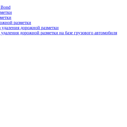
 Bond
зметки
зметки
рожной разметки
о удаления дорожной разметки
 удаления дорожной разметки на базе грузового автомобиля