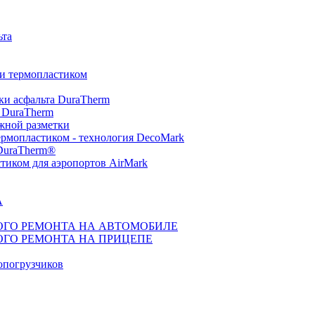
ьта
ки термопластиком
ки асфальта DuraTherm
 DuraTherm
жной разметки
ермопластиком - технология DecoMark
 DuraTherm®
тиком для аэропортов AirMark
А
ГО РЕМОНТА НА АВТОМОБИЛЕ
ГО РЕМОНТА НА ПРИЦЕПЕ
топогрузчиков