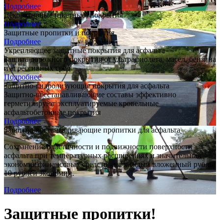
Подробнее
Декоративные (цветные) покрытия
Подробнее
Защитные пропитки и покрытия
Подробнее
Укрепляющее защитные покрытия для асфальта
Защита дорожного покрытия от ультрафиолета, масел, бензина
и агрессивных сред
Подробнее
Защитно-гидролизующие покрытия для асфальта
Защитно-восстанавливающие составы эффективно
герметизируют эксплуатируемые кровельные
асфальтобетонные покрытия
Подробнее
Защитно-востанавливающие пропитки для асфальта
Сохранение пластичности и подвижности поверхности
асфальта при температурных расширениях и значительная
экономия финансовых средств - на каждый вложенный рубль
10 рублей экономии.
Подробнее
Защитные пропитки!