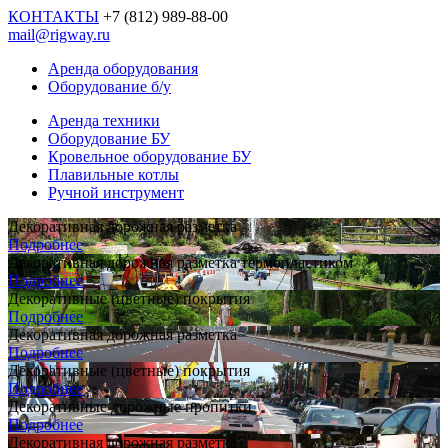
КОНТАКТЫ
+7 (812) 989-88-00
mail@rigway.ru
Аренда оборудования
Оборудование б/у
Аренда техники
Оборудование БУ
Кровельное оборудование БУ
Плавильные котлы
Ручной инструмент
Декоративная дорожная разметка
Подробнее
Декоративная дорожная разметка термопластиком
Подробнее
Декоративные (цветные) покрытия
Подробнее
Декоративная дорожная разметка
Подробнее
Декоративные (цветные) покрытия
Подробнее
Декоративные дорожные пропитки
Подробнее
Декоративная дорожная разметка