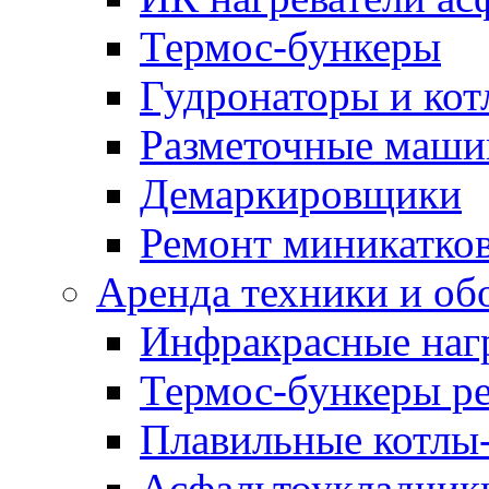
Термос-бункеры
Гудронаторы и ко
Разметочные маш
Демаркировщики
Ремонт миникатков
Аренда техники и об
Инфракрасные наг
Термос-бункеры ре
Плавильные котлы-
Асфальтоукладчики