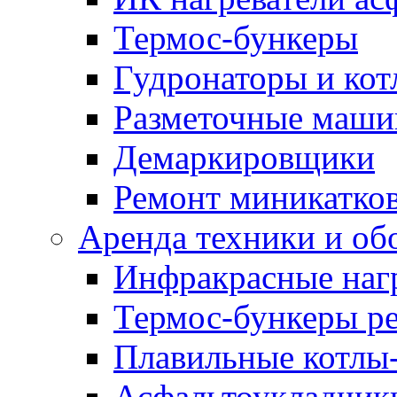
Термос-бункеры
Гудронаторы и ко
Разметочные маш
Демаркировщики
Ремонт миникатков
Аренда техники и об
Инфракрасные наг
Термос-бункеры ре
Плавильные котлы-
Асфальтоукладчики