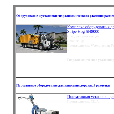
Оборудование и установки гидродинамического удаления разме
Комплекс оборудования дл
Stripe Hog SH8000
Спецпредложение: да
Новинка: да
Производитель: Waterblasting Te
Гидродинамическое удаления 
Портативное оборудование для нанесения дорожной разметки
Портативная установка дл
Производитель: США