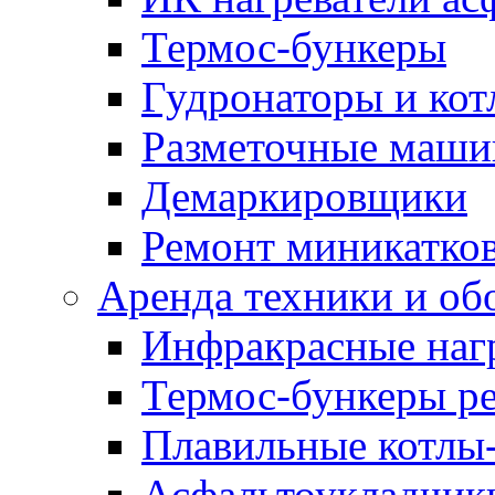
Термос-бункеры
Гудронаторы и ко
Разметочные маш
Демаркировщики
Ремонт миникатков
Аренда техники и об
Инфракрасные наг
Термос-бункеры ре
Плавильные котлы-
Асфальтоукладчики