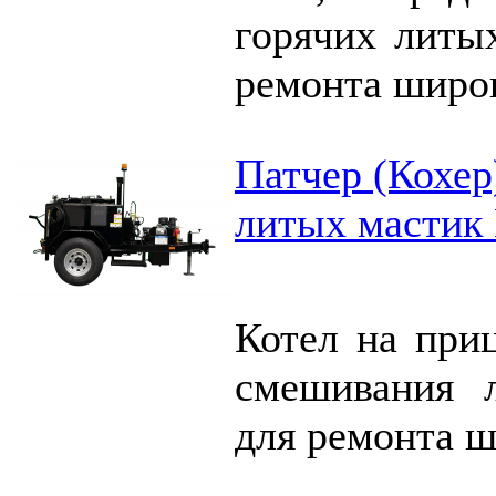
горячих литых
ремонта широ
Патчер (Кохер
литых мастик
Котел на при
смешивания л
для ремонта 