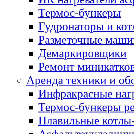
Термос-бункеры
Гудронаторы и ко
Разметочные маш
Демаркировщики
Ремонт миникатков
Аренда техники и об
Инфракрасные наг
Термос-бункеры ре
Плавильные котлы-
Асфальтоукладчики