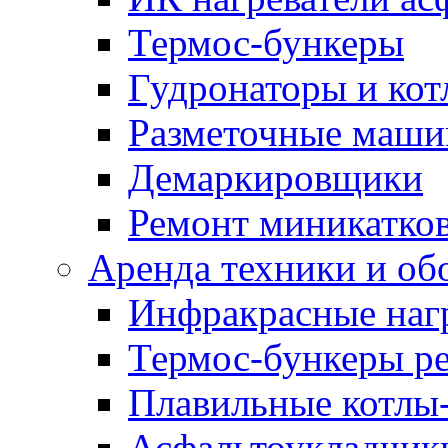
Термос-бункеры
Гудронаторы и ко
Разметочные маш
Демаркировщики
Ремонт миникатков
Аренда техники и об
Инфракрасные наг
Термос-бункеры ре
Плавильные котлы-
Асфальтоукладчики