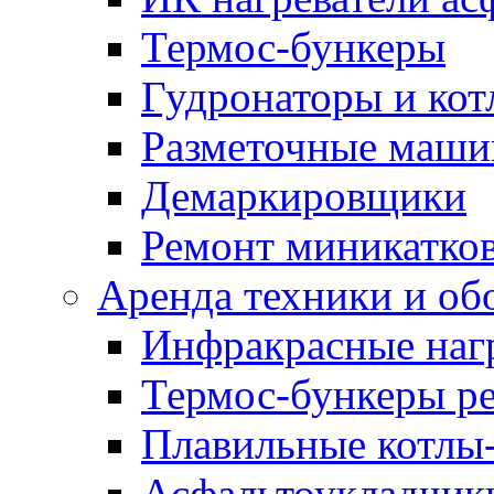
Термос-бункеры
Гудронаторы и ко
Разметочные маш
Демаркировщики
Ремонт миникатков
Аренда техники и об
Инфракрасные наг
Термос-бункеры ре
Плавильные котлы-
Асфальтоукладчики