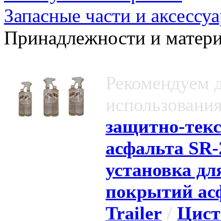
Запасные части и аксессу
Принадлежности и матери
Рекомендуем 
использования
защитно-тек
асфальта SR-
установка д
покрытий ас
Trailer
/
Цист