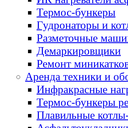
Термос-бункеры
Гудронаторы и ко
Разметочные маш
Демаркировщики
Ремонт миникатков
Аренда техники и об
Инфракрасные наг
Термос-бункеры ре
Плавильные котлы-
Асфальтоукладчики