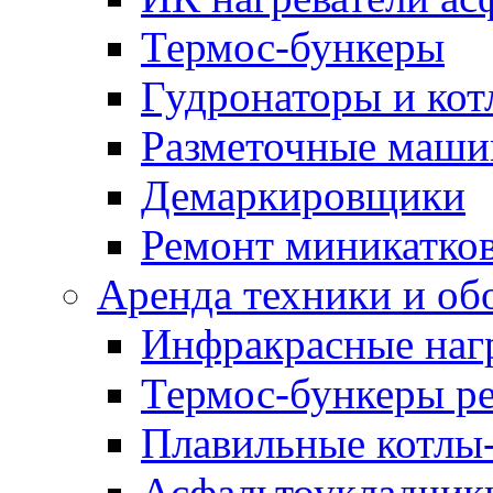
Термос-бункеры
Гудронаторы и ко
Разметочные маш
Демаркировщики
Ремонт миникатков
Аренда техники и об
Инфракрасные наг
Термос-бункеры ре
Плавильные котлы-
Асфальтоукладчики