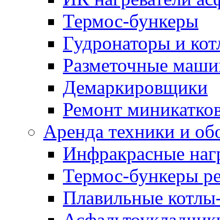
Термос-бункеры
Гудронаторы и ко
Разметочные маш
Демаркировщики
Ремонт миникатков
Аренда техники и об
Инфракрасные наг
Термос-бункеры ре
Плавильные котлы-
Асфальтоукладчики