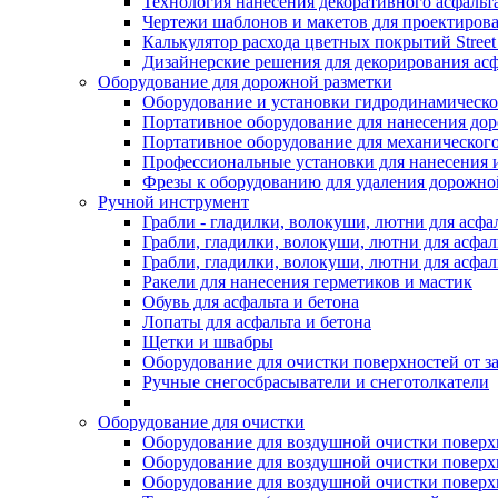
Технология нанесения декоративного асфальт
Чертежи шаблонов и макетов для проектиров
Калькулятор расхода цветных покрытий Street
Дизайнерские решения для декорирования асф
Оборудование для дорожной разметки
Оборудование и установки гидродинамическо
Портативное оборудование для нанесения до
Портативное оборудование для механическог
Профессиональные установки для нанесения 
Фрезы к оборудованию для удаления дорожно
Ручной инструмент
Грабли - гладилки, волокуши, лютни для асфа
Грабли, гладилки, волокуши, лютни для асфал
Грабли, гладилки, волокуши, лютни для асф
Ракели для нанесения герметиков и мастик
Обувь для асфальта и бетона
Лопаты для асфальта и бетона
Щетки и швабры
Оборудование для очистки поверхностей от з
Ручные снегосбрасыватели и снеготолкатели
Оборудование для очистки
Оборудование для воздушной очистки поверхно
Оборудование для воздушной очистки поверхно
Оборудование для воздушной очистки поверхн