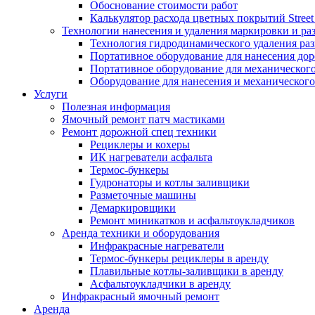
Обоснование стоимости работ
Калькулятор расхода цветных покрытий Street
Технологии нанесения и удаления маркировки и ра
Технология гидродинамического удаления ра
Портативное оборудование для нанесения до
Портативное оборудование для механическог
Оборудование для нанесения и механического
Услуги
Полезная информация
Ямочный ремонт патч мастиками
Ремонт дорожной спец техники
Рециклеры и кохеры
ИК нагреватели асфальта
Термос-бункеры
Гудронаторы и котлы заливщики
Разметочные машины
Демаркировщики
Ремонт миникатков и асфальтоукладчиков
Аренда техники и оборудования
Инфракрасные нагреватели
Термос-бункеры рециклеры в аренду
Плавильные котлы-заливщики в аренду
Асфальтоукладчики в аренду
Инфракрасный ямочный ремонт
Аренда