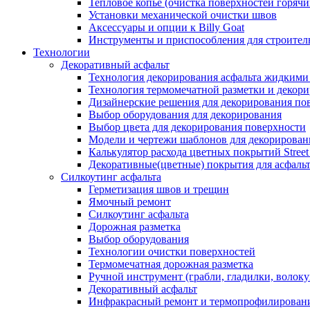
Тепловое копье (очистка поверхностей горячи
Установки механической очистки швов
Аксессуары и опции к Billy Goat
Инструменты и приспособления для строитель
Технологии
Декоративный асфальт
Технология декорирования асфальта жидкими
Технология термомечатной разметки и декори
Дизайнерские решения для декорирования по
Выбор оборудования для декорирования
Выбор цвета для декорирования поверхности
Модели и чертежи шаблонов для декорирован
Калькулятор расхода цветных покрытий Street
Декоративные(цветные) покрытия для асфаль
Силкоутинг асфальта
Герметизация швов и трещин
Ямочный ремонт
Силкоутинг асфальта
Дорожная разметка
Выбор оборудования
Технологии очистки поверхностей
Термомечатная дорожная разметка
Ручной инструмент (грабли, гладилки, волоку
Декоративный асфальт
Инфракрасный ремонт и термопрофилировани