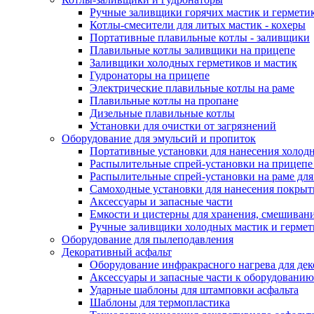
Ручные заливщики горячих мастик и гермети
Котлы-смесители для литых мастик - кохеры
Портативные плавильные котлы - заливщики
Плавильные котлы заливщики на прицепе
Заливщики холодных герметиков и мастик
Гудронаторы на прицепе
Электрические плавильные котлы на раме
Плавильные котлы на пропане
Дизельные плавильные котлы
Установки для очистки от загрязнений
Оборудование для эмульсий и пропиток
Портативные установки для нанесения холодн
Распылительные спрей-установки на прицепе
Распылительные спрей-установки на раме дл
Самоходные установки для нанесения покры
Аксессуары и запасные части
Емкости и цистерны для хранения, смешивани
Ручные заливщики холодных мастик и гермет
Оборудование для пылеподавления
Декоративный асфальт
Оборудование инфракрасного нагрева для дек
Аксессуары и запасные части к оборудованию
Ударные шаблоны для штамповки асфальта
Шаблоны для термопластика