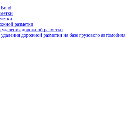
 Bond
зметки
зметки
рожной разметки
о удаления дорожной разметки
 удаления дорожной разметки на базе грузового автомобиля