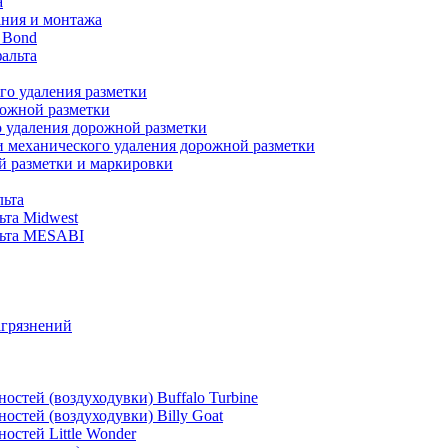
а
ания и монтажа
 Bond
альта
го удаления разметки
рожной разметки
о удаления дорожной разметки
и механического удаления дорожной разметки
й разметки и маркировки
льта
ьта Midwest
альта MESABI
агрязнений
стей (воздуходувки) Buffalo Turbine
стей (воздуходувки) Billy Goat
остей Little Wonder