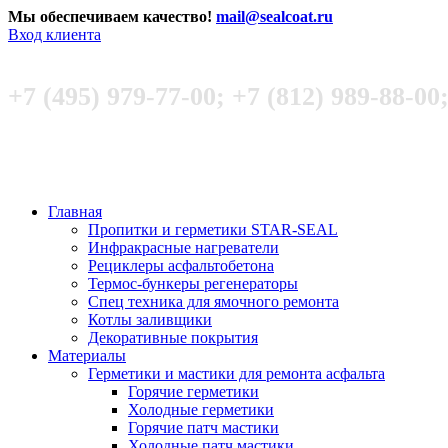
Мы обеспечиваем качество!
mail@sealcoat.ru
Вход клиента
+7 (495) 979-77-00; +7 (812) 989-88-00
Главная
Пропитки и герметики STAR-SEAL
Инфракрасные нагреватели
Рециклеры асфальтобетона
Термос-бункеры регенераторы
Спец техника для ямочного ремонта
Котлы заливщики
Декоративные покрытия
Материалы
Герметики и мастики для ремонта асфальта
Горячие герметики
Холодные герметики
Горячие патч мастики
Холодные патч мастики