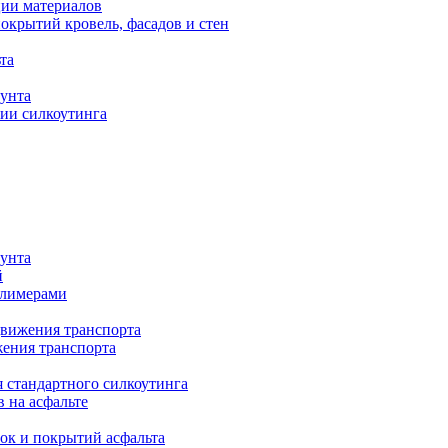
ии материалов
крытий кровель, фасадов и стен
та
рунта
ии силкоутинга
рунта
й
олимерами
движения транспорта
жения транспорта
я стандартного силкоутинга
в на асфальте
ок и покрытий асфальта