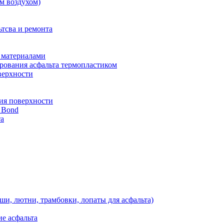
м воздухом)
тсва и ремонта
 материалами
рования асфальта термопластиком
верхности
ия поверхности
 Bond
та
ши, лютни, трамбовки, лопаты для асфальта)
е асфальта