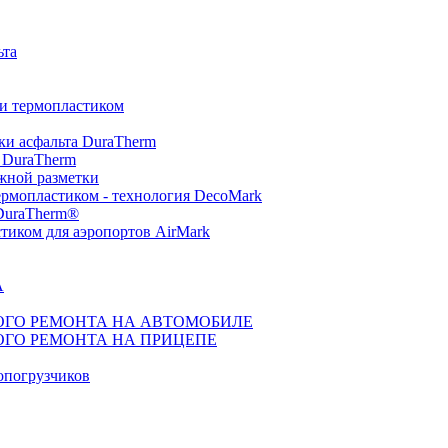
ьта
ки термопластиком
ки асфальта DuraTherm
 DuraTherm
жной разметки
ермопластиком - технология DecoMark
 DuraTherm®
тиком для аэропортов AirMark
А
ГО РЕМОНТА НА АВТОМОБИЛЕ
ГО РЕМОНТА НА ПРИЦЕПЕ
топогрузчиков