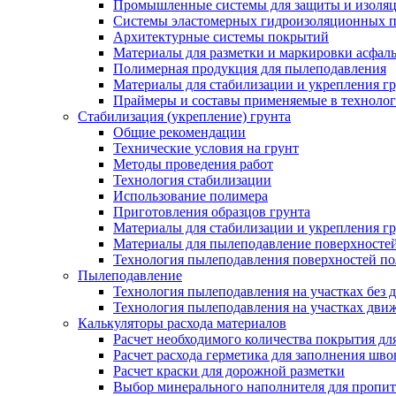
Промышленные системы для защиты и изоляц
Системы эластомерных гидроизоляционных по
Архитектурные системы покрытий
Материалы для разметки и маркировки асфаль
Полимерная продукция для пылеподавления
Материалы для стабилизации и укрепления г
Праймеры и составы применяемые в технолог
Стабилизация (укрепление) грунта
Общие рекомендации
Технические условия на грунт
Методы проведения работ
Технология стабилизации
Использование полимера
Приготовления образцов грунта
Материалы для стабилизации и укрепления г
Материалы для пылеподавление поверхносте
Технология пылеподавления поверхностей п
Пылеподавление
Технология пылеподавления на участках без 
Технология пылеподавления на участках дви
Калькуляторы расхода материалов
Расчет необходимого количества покрытия дл
Расчет расхода герметика для заполнения шво
Расчет краски для дорожной разметки
Выбор минерального наполнителя для пропит