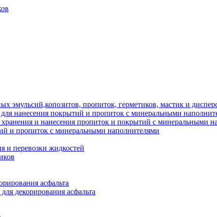
ков
ых эмульсий,копозитов, пропиток, герметиков, мастик и диспер
 для нанесения покрытий и пропиток с минеральными наполнит
я хранения и нанесения пропиток и покрытий с минеральными 
тий и пропиток с минеральными наполнителями
я и перевозки жидкостей
иков
орирования асфальта
 для декорирования асфальта