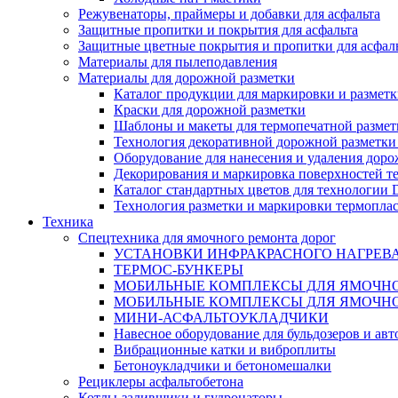
Режувенаторы, праймеры и добавки для асфальта
Защитные пропитки и покрытия для асфальта
Защитные цветные покрытия и пропитки для асфал
Материалы для пылеподавления
Материалы для дорожной разметки
Каталог продукции для маркировки и размет
Краски для дорожной разметки
Шаблоны и макеты для термопечатной размет
Технология декоративной дорожной разметки
Оборудование для нанесения и удаления доро
Декорирования и маркировка поверхностей т
Каталог стандартных цветов для технологии
Технология разметки и маркировки термоплас
Техника
Спецтехника для ямочного ремонта дорог
УСТАНОВКИ ИНФРАКРАСНОГО НАГРЕВ
ТЕРМОС-БУНКЕРЫ
МОБИЛЬНЫЕ КОМПЛЕКСЫ ДЛЯ ЯМОЧНО
МОБИЛЬНЫЕ КОМПЛЕКСЫ ДЛЯ ЯМОЧНО
МИНИ-АСФАЛЬТОУКЛАДЧИКИ
Навесное оборудование для бульдозеров и ав
Вибрационные катки и виброплиты
Бетоноукладчики и бетономешалки
Рециклеры асфальтобетона
Котлы-заливщики и гудронаторы