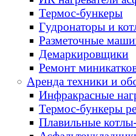
Термос-бункеры
Гудронаторы и ко
Разметочные маш
Демаркировщики
Ремонт миникатков
Аренда техники и об
Инфракрасные наг
Термос-бункеры ре
Плавильные котлы-
Асфальтоукладчики