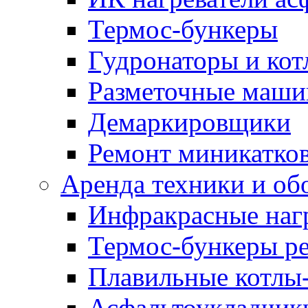
Термос-бункеры
Гудронаторы и ко
Разметочные маш
Демаркировщики
Ремонт миникатков
Аренда техники и об
Инфракрасные наг
Термос-бункеры ре
Плавильные котлы-
Асфальтоукладчики