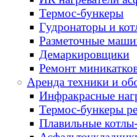
Термос-бункеры
Гудронаторы и ко
Разметочные маш
Демаркировщики
Ремонт миникатков
Аренда техники и об
Инфракрасные наг
Термос-бункеры ре
Плавильные котлы-
Асфальтоукладчики