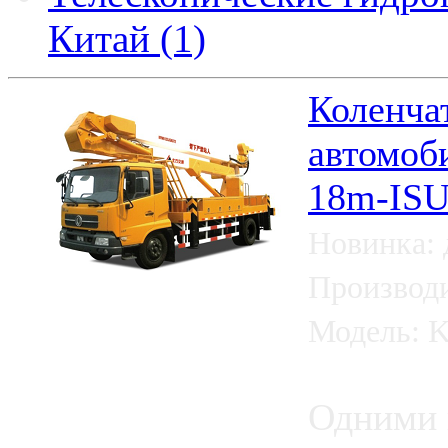
Китай (1)
Коленча
автомоб
18m-ISU
Новинка: 
Производи
Модель: 
Одними 