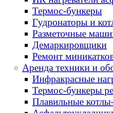
Термос-бункеры
Гудронаторы и ко
Разметочные маш
Демаркировщики
Ремонт миникатков
Аренда техники и об
Инфракрасные наг
Термос-бункеры ре
Плавильные котлы-
Асфальтоукладчики