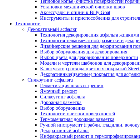
Тепловое копье (очистка поверхностей горячи
Установки механической очистки швов
Аксессуары и опции к Billy Goat
Инструменты и приспособления для строитель
Технологии
Декоративный асфальт
Технология декорирования асфальта жидкими
Технология термомечатной разметки и декори
Дизайнерские решения для декорирования по
Выбор оборудования для декорирования
Выбор цвета для декорирования поверхности
Модели и чертежи шаблонов для декорирован
Калькулятор расхода цветных покрытий Street
Декоративные(цветные) покрытия для асфаль
Силкоутинг асфальта
Герметизация швов и трещин
Ямочный ремонт
Силкоутинг асфальта
Дорожная разметка
Выбор оборудования
Технологии очистки поверхностей
Термомечатная дорожная разметка
Ручной инструмент (грабли, гладилки, волоку
Декоративный асфальт
Инфракрасный ремонт и термопрофилировани