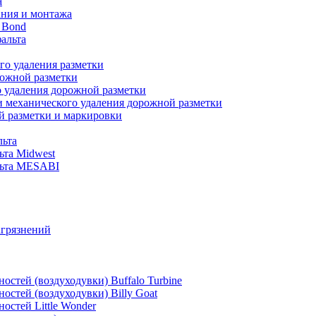
а
ания и монтажа
 Bond
альта
го удаления разметки
рожной разметки
о удаления дорожной разметки
и механического удаления дорожной разметки
й разметки и маркировки
льта
ьта Midwest
альта MESABI
агрязнений
стей (воздуходувки) Buffalo Turbine
стей (воздуходувки) Billy Goat
остей Little Wonder