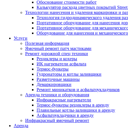
Обоснование стоимости работ
Калькулятор расхода цветных покрытий Street
Технологии нанесения и удаления маркировки и ра
Технология гидродинамического удаления ра
Портативное оборудование для нанесения до
Портативное оборудование для механическог
Оборудование для нанесения и механического
Услуги
Полезная информация
Ямочный ремонт патч мастиками
Ремонт дорожной спец техники
Рециклеры и кохеры
ИК нагреватели асфальта
Термос-бункеры
Гудронаторы и котлы заливщики
Разметочные машины
Демаркировщики
Ремонт миникатков и асфальтоукладчиков
Аренда техники и оборудования
Инфракрасные нагреватели
Термос-бункеры рециклеры в аренду
Плавильные котлы-заливщики в аренду
Асфальтоукладчики в аренду
Инфракрасный ямочный ремонт
Аренда