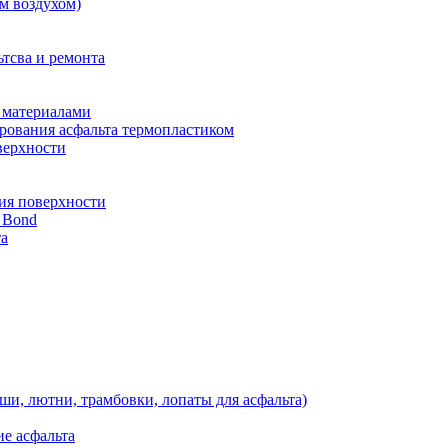
м воздухом)
тсва и ремонта
 материалами
рования асфальта термопластиком
верхности
ия поверхности
 Bond
та
ши, лютни, трамбовки, лопаты для асфальта)
е асфальта