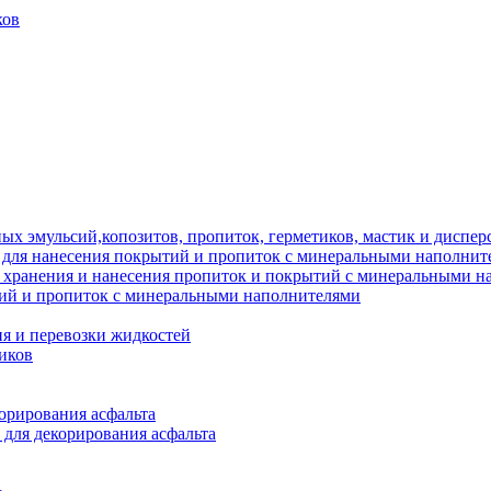
ков
ых эмульсий,копозитов, пропиток, герметиков, мастик и диспер
 для нанесения покрытий и пропиток с минеральными наполнит
я хранения и нанесения пропиток и покрытий с минеральными 
тий и пропиток с минеральными наполнителями
я и перевозки жидкостей
иков
орирования асфальта
 для декорирования асфальта