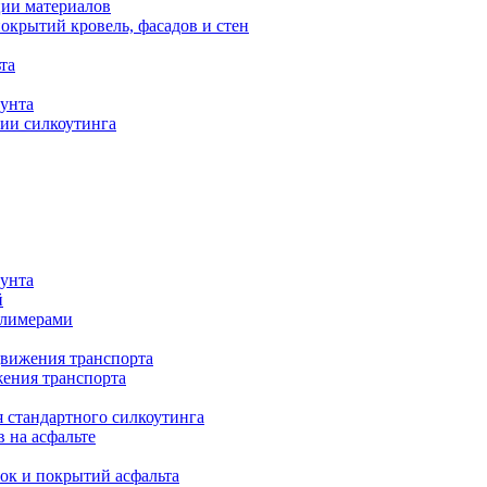
ии материалов
крытий кровель, фасадов и стен
та
рунта
ии силкоутинга
рунта
й
олимерами
движения транспорта
жения транспорта
я стандартного силкоутинга
в на асфальте
ок и покрытий асфальта