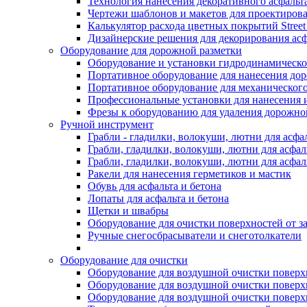
Технология нанесения декоративного асфальт
Чертежи шаблонов и макетов для проектиров
Калькулятор расхода цветных покрытий Street
Дизайнерские решения для декорирования асф
Оборудование для дорожной разметки
Оборудование и установки гидродинамическо
Портативное оборудование для нанесения до
Портативное оборудование для механическог
Профессиональные установки для нанесения 
Фрезы к оборудованию для удаления дорожно
Ручной инструмент
Грабли - гладилки, волокуши, лютни для асфа
Грабли, гладилки, волокуши, лютни для асфал
Грабли, гладилки, волокуши, лютни для асф
Ракели для нанесения герметиков и мастик
Обувь для асфальта и бетона
Лопаты для асфальта и бетона
Щетки и швабры
Оборудование для очистки поверхностей от з
Ручные снегосбрасыватели и снеготолкатели
Оборудование для очистки
Оборудование для воздушной очистки поверхно
Оборудование для воздушной очистки поверхно
Оборудование для воздушной очистки поверхн