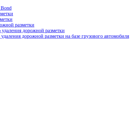
 Bond
зметки
зметки
рожной разметки
о удаления дорожной разметки
 удаления дорожной разметки на базе грузового автомобиля