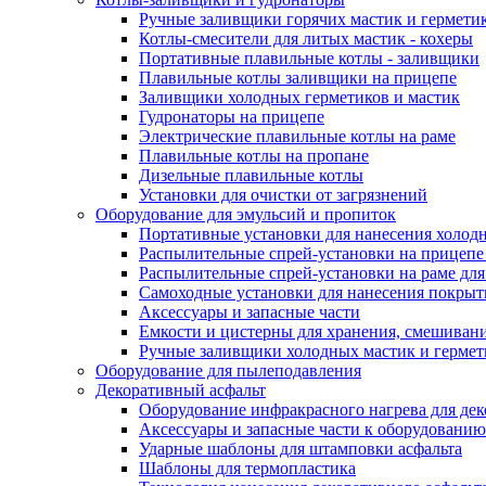
Ручные заливщики горячих мастик и гермети
Котлы-смесители для литых мастик - кохеры
Портативные плавильные котлы - заливщики
Плавильные котлы заливщики на прицепе
Заливщики холодных герметиков и мастик
Гудронаторы на прицепе
Электрические плавильные котлы на раме
Плавильные котлы на пропане
Дизельные плавильные котлы
Установки для очистки от загрязнений
Оборудование для эмульсий и пропиток
Портативные установки для нанесения холодн
Распылительные спрей-установки на прицепе
Распылительные спрей-установки на раме дл
Самоходные установки для нанесения покры
Аксессуары и запасные части
Емкости и цистерны для хранения, смешивани
Ручные заливщики холодных мастик и гермет
Оборудование для пылеподавления
Декоративный асфальт
Оборудование инфракрасного нагрева для дек
Аксессуары и запасные части к оборудованию
Ударные шаблоны для штамповки асфальта
Шаблоны для термопластика