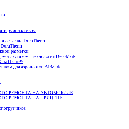
ьта
ки термопластиком
ки асфальта DuraTherm
 DuraTherm
жной разметки
ермопластиком - технология DecoMark
 DuraTherm®
тиком для аэропортов AirMark
А
ГО РЕМОНТА НА АВТОМОБИЛЕ
ГО РЕМОНТА НА ПРИЦЕПЕ
топогрузчиков