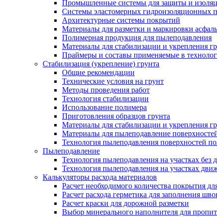
Промышленные системы для защиты и изоляц
Системы эластомерных гидроизоляционных по
Архитектурные системы покрытий
Материалы для разметки и маркировки асфаль
Полимерная продукция для пылеподавления
Материалы для стабилизации и укрепления г
Праймеры и составы применяемые в технолог
Стабилизация (укрепление) грунта
Общие рекомендации
Технические условия на грунт
Методы проведения работ
Технология стабилизации
Использование полимера
Приготовления образцов грунта
Материалы для стабилизации и укрепления г
Материалы для пылеподавление поверхносте
Технология пылеподавления поверхностей п
Пылеподавление
Технология пылеподавления на участках без 
Технология пылеподавления на участках дви
Калькуляторы расхода материалов
Расчет необходимого количества покрытия дл
Расчет расхода герметика для заполнения шво
Расчет краски для дорожной разметки
Выбор минерального наполнителя для пропит