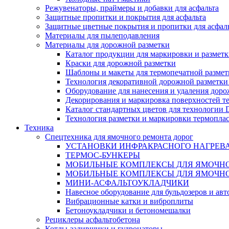
Режувенаторы, праймеры и добавки для асфальта
Защитные пропитки и покрытия для асфальта
Защитные цветные покрытия и пропитки для асфал
Материалы для пылеподавления
Материалы для дорожной разметки
Каталог продукции для маркировки и размет
Краски для дорожной разметки
Шаблоны и макеты для термопечатной размет
Технология декоративной дорожной разметки
Оборудование для нанесения и удаления доро
Декорирования и маркировка поверхностей т
Каталог стандартных цветов для технологии
Технология разметки и маркировки термоплас
Техника
Спецтехника для ямочного ремонта дорог
УСТАНОВКИ ИНФРАКРАСНОГО НАГРЕВ
ТЕРМОС-БУНКЕРЫ
МОБИЛЬНЫЕ КОМПЛЕКСЫ ДЛЯ ЯМОЧНО
МОБИЛЬНЫЕ КОМПЛЕКСЫ ДЛЯ ЯМОЧНО
МИНИ-АСФАЛЬТОУКЛАДЧИКИ
Навесное оборудование для бульдозеров и ав
Вибрационные катки и виброплиты
Бетоноукладчики и бетономешалки
Рециклеры асфальтобетона
Котлы-заливщики и гудронаторы