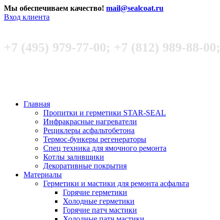
Мы обеспечиваем качество!
mail@sealcoat.ru
Вход клиента
+7 (495) 979-77-00; +7 (812) 989-88-00
Главная
Пропитки и герметики STAR-SEAL
Инфракрасные нагреватели
Рециклеры асфальтобетона
Термос-бункеры регенераторы
Спец техника для ямочного ремонта
Котлы заливщики
Декоративные покрытия
Материалы
Герметики и мастики для ремонта асфальта
Горячие герметики
Холодные герметики
Горячие патч мастики
Холодные патч мастики