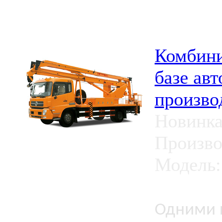
Комбини
базе ав
произво
Новинка
Произво
Модель
Одними и