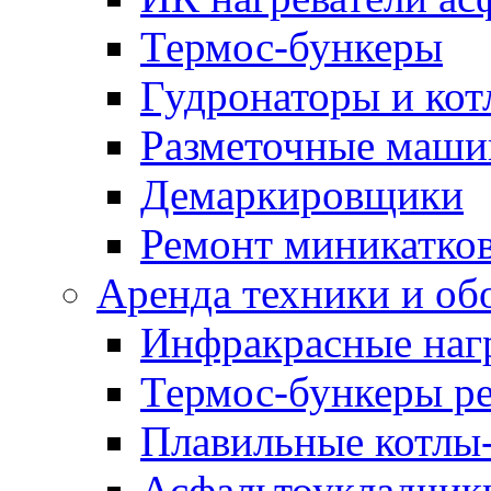
Термос-бункеры
Гудронаторы и ко
Разметочные маш
Демаркировщики
Ремонт миникатков
Аренда техники и об
Инфракрасные наг
Термос-бункеры ре
Плавильные котлы-
Асфальтоукладчики