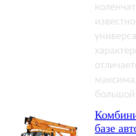
коленча
известно
универс
характер
отличает
максима
большой
Комбини
базе ав