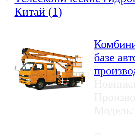
Китай (1)
Комбини
базе ав
произво
Новинка
Произво
Модель