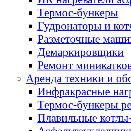
Термос-бункеры
Гудронаторы и ко
Разметочные маш
Демаркировщики
Ремонт миникатков
Аренда техники и об
Инфракрасные наг
Термос-бункеры ре
Плавильные котлы-
Асфальтоукладчики